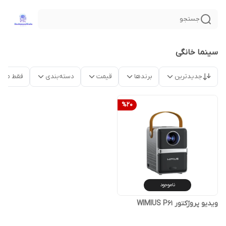
جستجو
سینما خانگی
جدیدترین
برندها
قیمت
دسته‌بندی
فقط محص
%
20
ناموجود
ویدیو پروژکتور WIMIUS P61