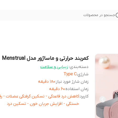
جستجو در محصولات
کمربند حرارتی و ماساژور مدل Menstrual
دسته‌بندی
:
زیبایی و سلامت
شارژي
:
Type C
زمان شارژ مورد نیاز
:
180 دقیقه
زمان استفاده
:
60 دقیقه
کاربرد
:
کاهش درد قاعدگی - تسکین گرفتگی عضلات - رف
خستگی - افزایش جریان خون - تسکین درد