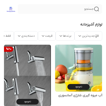
جستجو
لوازم آشپزخانه
جدیدترین
برندها
قیمت
دسته‌بندی
فقط محص
%
60
ناموجود
آب میوه گیری شارژی آسانسوری
ناموجود